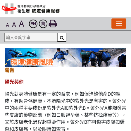
A
A
EN
简
A
曬傷
陽光與你
陽光對身體健康是有一定的益處，例如促進維他命D的組
成，有助骨骼健康。不過陽光中的紫外光是有害的。紫外光
中的兩種主要成份是紫外光A和紫外光B。紫外光A能觸發某
些皮膚的藥物反應（例如口服避孕藥、某些抗瘧疾藥等），
又於皮膚老化過程起重要作用。紫外光B亦可傷害皮膚如曬
傷和皮膚癌，以及眼睛如雪盲。