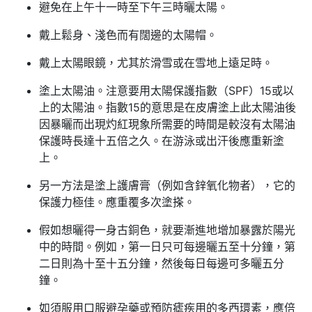
避免在上午十一時至下午三時曬太陽。
戴上鬆身、淺色而有闊邊的太陽帽。
戴上太陽眼鏡，尤其於滑雪或在雪地上遠足時。
塗上太陽油。注意要用太陽保護指數（SPF）15或以
上的太陽油。指數15的意思是在皮膚塗上此太陽油後
因暴曬而出現灼紅現象所需要的時間是較沒有太陽油
保護時長達十五倍之久。在游泳或出汗後應重新塗
上。
另一方法是塗上護膚膏（例如含鋅氧化物者），它的
保護力極佳。應重覆多次塗搽。
假如想曬得一身古銅色，就要漸進地增加暴露於陽光
中的時間。例如，第一日只可每邊曬五至十分鐘，第
二日則為十至十五分鐘，然後每日每邊可多曬五分
鐘。
如須服用口服避孕藥或預防瘧疾用的多西環素，應倍