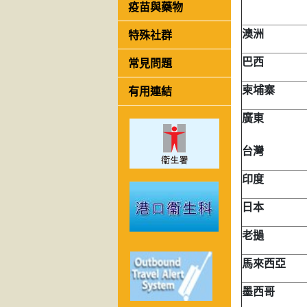
疫苗與藥物
澳洲
特殊社群
巴西
常見問題
柬埔寨
有用連結
廣東
台灣
印度
日本
老撾
馬來西亞
墨西哥