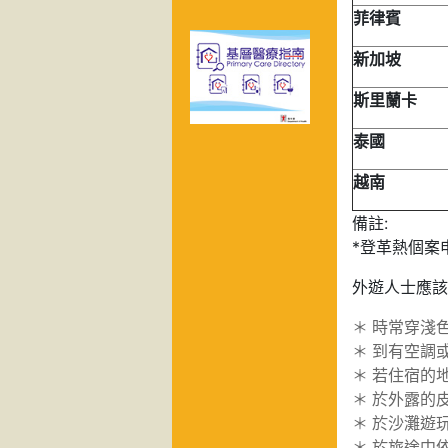
菲律賓
新加坡
斯里蘭卡
泰國
越南
備註:
*登革熱個案
外遊人士應該
＊
時常穿淺
＊
到有空調
＊
若住宿的
＊
於外露的
＊
於沙灘遊
＊
於旅途中