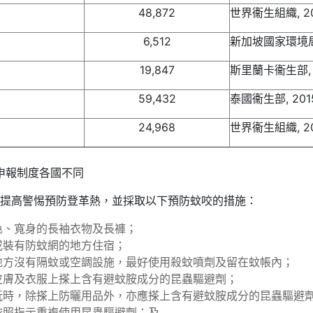
48,872
世界衞生組織, 2
6,512
新加坡國家環境局,
19,847
斯里蘭卡衞生部, 
59,432
泰國衞生部, 20
24,968
世界衞生組織, 2
申報制度各國不同
提高警惕預防登革熱，並採取以下預防蚊咬的措施：
色、寬身的長袖衣物及長褲；
或裝有防蚊網的地方住宿；
地方沒有隔蚊或空調設施，最好使用殺蚊噴劑及留在蚊帳內；
皮膚及衣服上搽上含有避蚊胺成分的昆蟲驅避劑；
玩時，除搽上防曬用品外，亦應搽上含有避蚊胺成分的昆蟲驅避
依照指示重複使用昆蟲驅避劑；及