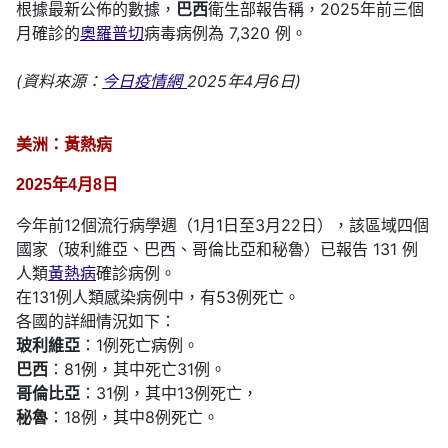
根據最新公佈的數據，
巴西
衛生部報告稱，2025年前三個
月確診的
奧羅普切
病毒病例為 7,320 例。
(資料來源：
今日疫情網
2025年4月6日)
美洲：黃熱病
2025年4月8日
今年前12個流行病學週（1月1日至3月22日），該區域四個
國家（玻利維亞、巴西、哥倫比亞和秘魯）已報告 131 例
人類
黃熱病
確診病例。
在131例人類感染病例中，有53例死亡。
各國的詳細情況如下：
玻利維亞
：1例死亡病例。
巴西
：81例，其中死亡31例。
哥倫比亞
：31例，其中13例死亡，
秘魯
：18例，其中8例死亡。