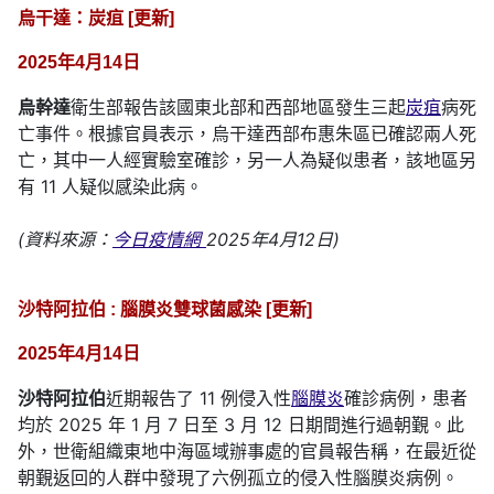
烏干達：炭疽 [更新]
2025年4月14日
烏幹達
衛生部報告該國東北部和西部地區發生三起
炭疽
病死
亡事件。根據官員表示，烏干達西部布惠朱區已確認兩人死
亡，其中一人經實驗室確診，另一人為疑似患者，該地區另
有 11 人疑似感染此病。
(資料來源：
今日疫情網
2025年4月12日)
沙特阿拉伯 : 腦膜炎雙球菌感染 [更新]
2025年4月14日
沙特阿拉伯
近期報告了 11 例侵入性
腦膜炎
確診病例，患者
均於 2025 年 1 月 7 日至 3 月 12 日期間進行過朝覲。此
外，世衛組織東地中海區域辦事處的官員報告稱，在最近從
朝覲返回的人群中發現了六例孤立的侵入性腦膜炎病例。