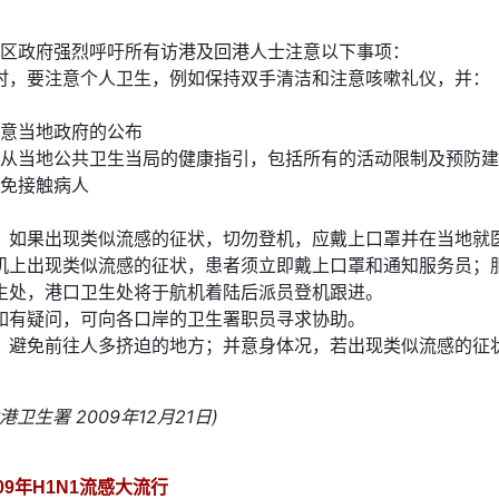
区政府强烈呼吁所有访港及回港人士注意以下事项：
时，要注意个人卫生，例如保持双手清洁和注意咳嗽礼仪，并：
意当地政府的公布
从当地公共卫生当局的健康指引，包括所有的活动限制及预防建
免接触病人
，如果出现类似流感的征状，切勿登机，应戴上口罩并在当地就
机上出现类似流感的征状，患者须立即戴上口罩和通知服务员；
生处，港口卫生处将于航机着陆后派员登机跟进。
如有疑问，可向各口岸的卫生署职员寻求协助。
，避免前往人多挤迫的地方；并意身体况，若出现类似流感的征
港卫生署 2009年12月21日)
009年H1N1流感大流行