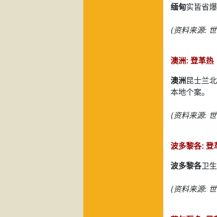
缅甸
实皆省爆
(资料来源: 
澳洲: 登革热
澳洲
昆士兰北
本地个案。
(资料来源: 
波多黎各: 登
波多黎各
卫生
(资料来源: 