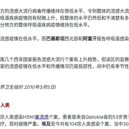
方的流感大流行病毒传播维持在很低水平，令到整体的流感大流
吸道疾病疫情则有轻微上升，但整体的水平仍然低和不清楚有多
分地方的整体呼吸道疾病疫情维持在低水平。
流感疫情在低水平，而
巴基斯坦
西北部和
阿富汗
报告呼吸道感染
南几个西非国家报告流感大流行个案有上升趋势，但该区的监察
家的流感疫情在低水平和传播情况仍是局部性，间中仍有季节性H
世界卫生组织 2010年3月5日)
 人类
宗人类感染H5N1
禽流感
个案，患者是来自Qaliobia省的53
疗，现时病情严重。
埃及
至今共有104宗人类感染个案，当中3