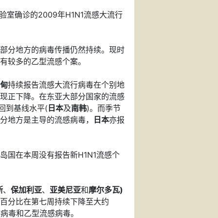
验室确诊的2009年H1N1流感大流行
部分地方的病毒传播仍然持续。现时
有较多的乙型流感个案。
甸
持续报告流感大流行病毒在个别地
现正下降。在东亚大部分国家的流感
回到基线水平(
日本
及
南韩
)。而
季节
分地方是主导的流感病毒，
日本
亦报
国在本周没有报告新H1N1流感个
斯
、
保加利亚
、
亚美尼亚
和
摩尔多瓦)
百分比在第七周持续下降至大约
感病毒和乙型流感病毒。