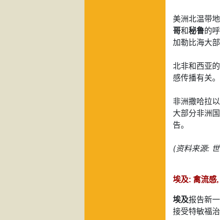
美洲北温带地
哥
和
秘鲁
的呼
加勒比海大部
北非和西亚的
感传播有关。
非洲撒哈拉以
大部分非洲国
告。
(资料来源: 
埃及: 禽流感,
埃及
报告新一
接受特敏福治