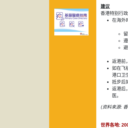
建议
香港特别行政
在海外
留
遵
避
返港前
如在飞
港口卫
抵步后
返港后
医。
(资料来源: 香
世界各地: 2