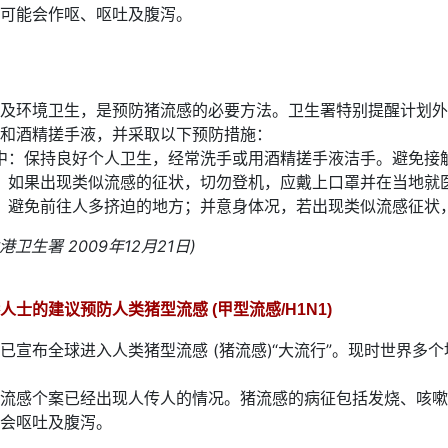
可能会作呕、呕吐及腹泻。
及环境卫生，是预防猪流感的必要方法。卫生署特别提醒计划外
和酒精搓手液，并采取以下预防措施：
中：保持良好个人卫生，经常洗手或用酒精搓手液洁手。避免接
：如果出现类似流感的征状，切勿登机，应戴上口罩并在当地就
：避免前往人多挤迫的地方；并意身体况，若出现类似流感征状
港卫生署 2009年12月21日)
人士的建议预防人类猪型流感 (甲型流感/H1N1)
已宣布全球进入人类猪型流感 (猪流感)“大流行”。现时世界多
流感个案已经出现人传人的情况。猪流感的病征包括发烧、咳嗽
会呕吐及腹泻。