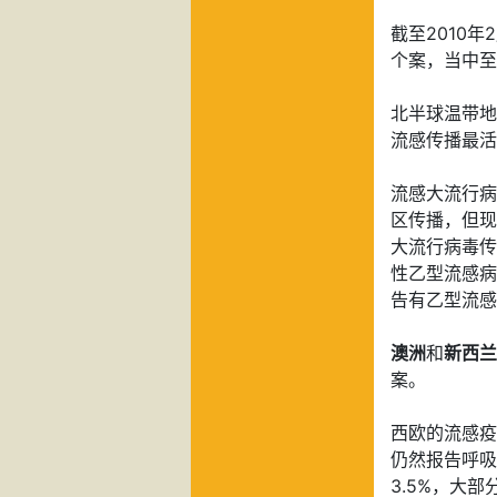
截至2010
个案，当中至少
北半球温带地
流感传播最活
流感大流行病
区传播，但现
大流行病毒传
性
乙型流感病
告有乙型流感
澳洲
和
新西兰
案。
西欧的流感疫
仍然报告呼吸
3.5%，大