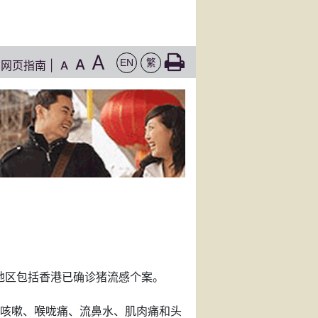
A
A
EN
繁
网页指南
|
A
个地区包括香港已确诊猪流感个案。
咳嗽、喉咙痛、流鼻水、肌肉痛和头