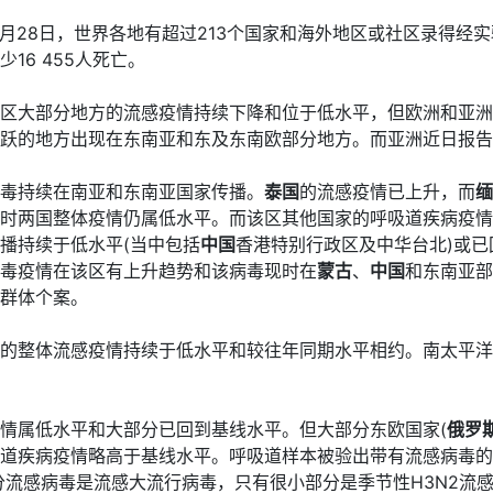
年2月28日，世界各地有超过213个国家和海外地区或社区录得经实
16 455人死亡。
区大部分地方的流感疫情持续下降和位于低水平，但欧洲和亚洲
跃的地方出现在东南亚和东及东南欧部分地方。而亚洲近日报告
毒持续在南亚和东南亚国家传播。
泰国
的流感疫情已上升，而
缅
时两国整体疫情仍属低水平。而该区其他国家的呼吸道疾病疫情
播持续于低水平(当中包括
中国
香港特别行政区及中华台北)或已
毒疫情在该区有上升趋势和该病毒现时在
蒙古
、
中国
和东南亚部
群体个案。
的整体流感疫情持续于低水平和较往年同期水平相约。南太平洋岛
情属低水平和大部分已回到基线水平。但大部分东欧国家(
俄罗
道疾病疫情略高于基线水平。呼吸道样本被验出带有流感病毒的
部分流感病毒是流感大流行病毒，只有很小部分是季节性H3N2流