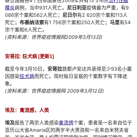
联合国报告4个西非国家在2009年共有13 516宗
流行性脑
膜炎
病例，当中931人死亡。
尼日利亚
疫情最为严重，有9
086宗个案和562人死亡；
尼日尔
有2 620宗个案和113人
死亡；
布基纳法索
有1 756宗个案和250人死亡；
马里
有54
宗个案和6人死亡。
(资料来源：世界疫症情报网2009年3月13日)
安哥拉: 狂犬病 [更新1]
截至今年3月10日，
安哥拉
首都卢安达共录得至少93名小童
因感染
狂犬病
而死亡。现时每日呈报的个案数字有下降迹
象。
(资料来源：世界疫症情报网 2009年3月12日)
埃及：禽流感，人类
埃及
报告了两宗人类感染
禽流感
个案，患者是一名来自位于
亚历山大省Amaria区的两岁半大男孩和一名来自米努夫省