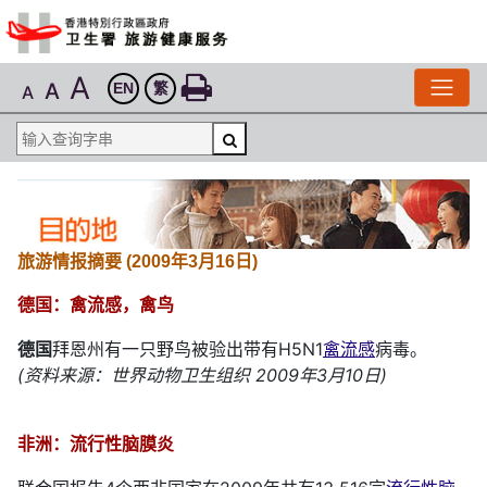
A
A
EN
繁
A
旅游情报摘要 (2009年3月16日)
德国：禽流感，禽鸟
德国
拜恩州有一只野鸟被验出带有H5N1
禽流感
病毒。
(资料来源：世界动物卫生组织 2009年3月10日)
非洲：流行性脑膜炎