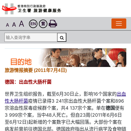
A
A
EN
繁
A
旅游情报摘要 (2011年7月4日)
德国：出血性大肠杆菌
世界卫生组织报告，截至6月30日止，影响16个国家的
出血
性大肠杆菌
疫情已录得3 241宗出血性大肠杆菌个案和896
宗溶血性尿毒症候群个案，共4 137宗个案。单在
德国
便有
3 999宗个案，当中48人死亡。但自23周(2011年6月6日
至6月12日)起新增的个案数字已大幅回落。大部份个案在
病发前曾前往德国北部。德国政府指出从流行病学及食物链