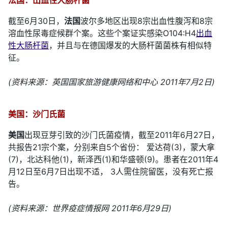
法国：出血性大肠杆菌
截至6月30日，
法国
波尔多地区出现8宗出血性腹泻和8宗
溶血性尿毒症候群个案。这些个案证实感染O104:H4
出血
性大肠杆菌
，并且与在德国爆发的大肠杆菌菌株有相似特
征。
(资料来源：英国国家旅游健康网络和中心 2011年7月2日)
美国：沙门氏菌
美国
出现豆芽引致的沙门氏菌疫情，截至2011年6月27日，
共报告21宗个案，分别来自5个省份： 爱达荷(3)，蒙大拿
(7)，北达科他(1)，新泽西(1)和华盛顿(9)。患者在2011年4
月12日至6月7日出现不适， 3人需住院留医，没有死亡报
告。
(资料来源：世界疫症情报网 2011年6月29日)