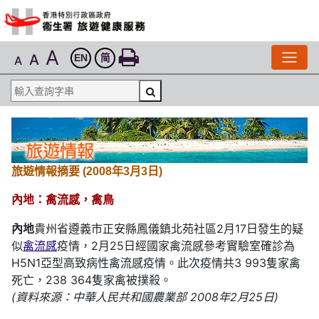
A
A
EN
简
A
旅遊情報摘要 (2008年3月3日)
內地：禽流感，禽鳥
內地
貴州省遵義市正安縣鳳儀鎮北苑社區2月17日發生的疑
似
禽流感
疫情，2月25日經國家禽流感參考實驗室確診為
H5N1亞型高致病性禽流感疫情。此次疫情共3 993隻家禽
死亡，238 364隻家禽被撲殺。
(資料來源：中華人民共和國農業部 2008年2月25日)