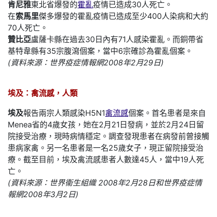
肯尼雅
東北省爆發的
霍亂
疫情已造成30人死亡。
在
索馬里
傑多爆發的霍亂疫情已造成至少400人染病和大約
70人死亡。
贊比亞
盧薩卡縣在過去30日內有71人感染霍亂。而銅帶省
基特韋縣有35宗腹瀉個案，當中6宗確診為霍亂個案。
(資料來源：世界疫症情報網2008年2月29日)
埃及：禽流感，人類
埃及
報告兩宗人類感染H5N1
禽流感
個案。首名患者是來自
Menea省的4歲女孩，她在2月21日發病，並於2月24日留
院接受治療，現時病情穩定。調查發現患者在病發前曾接觸
患病家禽。另一名患者是一名25歲女子，現正留院接受治
療。截至目前，埃及禽流感患者人數達45人，當中19人死
亡。
(資料來源：世界衞生組織 2008年2月28日和世界疫症情
報網2008年3月2日)