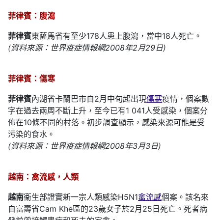
菲律賓：腹瀉
菲律賓
東薩馬省有至少178人患上腹瀉，當中18人死亡。
(資料來源：世界疫症情報網2008年2月29日)
菲律賓：傷寒
菲律賓
內湖省卡蘭巴市自2月中旬起出現
傷寒
疫情，個案數
字在過去兩周不斷上升，至今已有1 041人受感染，個案分
佈在10條不同的村落。初步調查顯示，感染來源可能是受
污染的食水。
(資料來源：世界疫症情報網2008年3月3日)
越南：禽流感，人類
越南
衞生部證實新一宗人類感染H5N1
禽流感
個案。該名來
自富壽省Cam Khe區的23歲女子於2月25日死亡。死者病