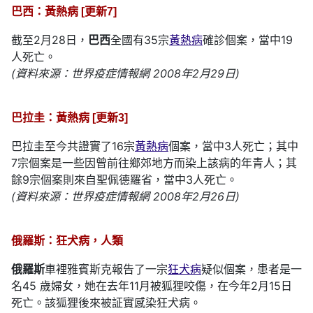
巴西：黃熱病 [更新7]
截至2月28日，
巴西
全國有35宗
黃熱病
確診個案，當中19
人死亡。
(資料來源：世界疫症情報網 2008年2月29日)
巴拉圭：黃熱病 [更新3]
巴拉圭至今共證實了16宗
黃熱病
個案，當中3人死亡；其中
7宗個案是一些因曾前往鄉郊地方而染上該病的年青人；其
餘9宗個案則來自聖佩德羅省，當中3人死亡。
(資料來源：世界疫症情報網 2008年2月26日)
俄羅斯：狂犬病，人類
俄羅斯
車裡雅賓斯克報告了一宗
狂犬病
疑似個案，患者是一
名45 歲婦女，她在去年11月被狐狸咬傷，在今年2月15日
死亡。該狐狸後來被証實感染狂犬病。