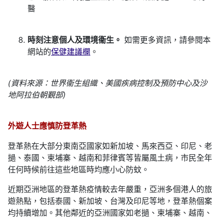
醫
時刻注意個人及環境衞生。
如需更多資訊，請參閱本
網站的
保健建議欄
。
(資料來源：世界衞生組織、美國疾病控制及預防中心及沙
地阿拉伯朝覲部)
外遊人士應慎防登革熱
登革熱在大部分東南亞國家如新加坡、馬來西亞、印尼、老
撾、泰國、柬埔寨、越南和菲律賓等皆屬風土病，市民全年
任何時候前往這些地區時均應小心防蚊。
近期亞洲地區的登革熱疫情較去年嚴重，亞洲多個港人的旅
遊熱點，包括泰國、新加坡、台灣及印尼等地，登革熱個案
均持續增加。其他鄰近的亞洲國家如老撾、柬埔寨、越南、