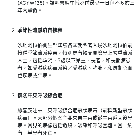
(ACYW135)。證明書應在抵步前最少十日但不多於三
年內簽發。
季節性流感疫苗接種
沙地阿拉伯衞生部建議各國朝聖者入境沙地阿拉伯前
接種季節流感疫苗，特別是有較高風險患上嚴重流感
人士，包括孕婦、5歲以下兒童、長者，和長期病患
者，如愛滋病病毒感染／愛滋病、哮喘，和長期心血
管疾病或肺病。
慎防中東呼吸綜合症
旅客應注意中東呼吸綜合症冠狀病毒（前稱新型冠狀
病毒）。大部分個案主要來自中東或從中東返回後患
病。常見的病徵包括發燒，咳嗽和呼吸困難。當中約
有一半患者死亡。