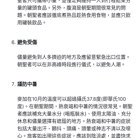
聖者只可攜帶小量，並僅足夠維持一人到行程結束分
量的罐頭食品。另外，腹瀉是朝聖期間很常見的問
題。朝聖者應該徹底煮熟且趁熱食用食物，並應只飲
用罐裝飲品。
避免受傷
儘量避免到人多擠迫的地方及應留意緊急出口位置。
朝聖者可以在非高峰時段進行儀式，以避免人潮。
謹防中暑
麥加在10月的溫度可以超過攝氏37.8度(即華氏100
度)。在朝聖期間，熱衰竭和中暑的情況很常見。朝聖
者應該補充大量水分 (喝瓶裝水)、使用太陽油、充分
休息和儘量選擇有遮蔭的地方。熱衰竭和中暑的症狀
包括大量出汗、顫抖、頭痛、頭暈或神志不清以及噁
心。旅客如出現這些症狀，應該到陰涼處，並盡快求