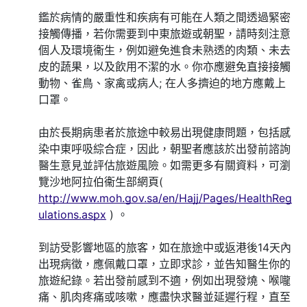
鑑於病情的嚴重性和疾病有可能在人類之間透過緊密
接觸傳播，若你需要到中東旅遊或朝聖，請時刻注意
個人及環境衞生，例如避免進食未熟透的肉類、未去
皮的蔬果，以及飲用不潔的水。你亦應避免直接接觸
動物、雀鳥、家禽或病人; 在人多擠迫的地方應戴上
口罩。
由於長期病患者於旅途中較易出現健康問題，包括感
染中東呼吸綜合症，因此，朝聖者應該於出發前諮詢
醫生意見並評估旅遊風險。如需更多有關資料，可瀏
覽沙地阿拉伯衞生部網頁(
http://www.moh.gov.sa/en/Hajj/Pages/HealthReg
ulations.aspx
) 。
到訪受影響地區的旅客，如在旅途中或返港後14天內
出現病徵，應佩戴口罩，立即求診，並告知醫生你的
旅遊紀錄。若出發前感到不適，例如出現發燒、喉嚨
痛、肌肉疼痛或咳嗽，應盡快求醫並延遲行程，直至