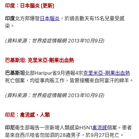
印度：日本腦炎 [更新]
印度
北方邦爆發
日本腦炎
，於過去數天有15名兒童受感
染。
(資料來源：世界疫症情報網 2013年10月9日)
巴基斯坦: 克里米亞-剛果出血熱
巴基斯坦
北部Haripur省9月通報4宗
克里米亞-剛果出血熱
死亡個案，均從事肉販工作，皆曾接觸來自阿富汗的綿羊。
(資料來源：世界疫症情報網 2013年10月9日)
印尼：禽流感，人類
印尼
衞生部報告一宗新增人類感染H5N1
禽流感
個案。患者
是來自西爪哇省勿加泗的28歲男子，於9月27日死亡。