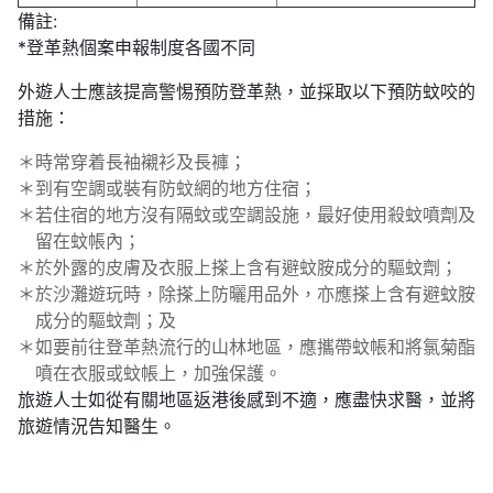
備註:
*登革熱個案申報制度各國不同
外遊人士應該提高警惕預防登革熱，並採取以下預防蚊咬的
措施：
＊
時常穿着長袖襯衫及長褲；
＊
到有空調或裝有防蚊網的地方住宿；
＊
若住宿的地方沒有隔蚊或空調設施，最好使用殺蚊噴劑及
留在蚊帳內；
＊
於外露的皮膚及衣服上搽上含有避蚊胺成分的驅蚊劑；
＊
於沙灘遊玩時，除搽上防曬用品外，亦應搽上含有避蚊胺
成分的驅蚊劑；及
＊
如要前往登革熱流行的山林地區，應攜帶蚊帳和將氯菊酯
噴在衣服或蚊帳上，加強保護。
旅遊人士如從有關地區返港後感到不適，應盡快求醫，並將
旅遊情況告知醫生。