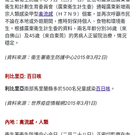
衞生和計劃生育委員會（廣東衞生計生委）通報廣東新增兩
宗人類感染甲型
禽流感
（Ｈ７Ｎ９）個案，並再次呼籲市民
不論在本地或外遊期間，應時刻保持個人、食物和環境衞
生。根據廣東衞生計生委的資料，兩名年齡分別36歲（來
自佛山）及45歲（來自東莞）的男病人正留院治療，情況
穩定。
(資料來源：衞生署衞生防護中心2015年3月2日)
利比里亞: 百日咳
利比里亞
南部馬里蘭縣多於500名兒童感染
百日咳
。
(資料來源：世界疫症情報網2015年3月1日)
內地：禽流感，人類
衞生署衞生防護中心今日（二月二十八日）正密切監察在內