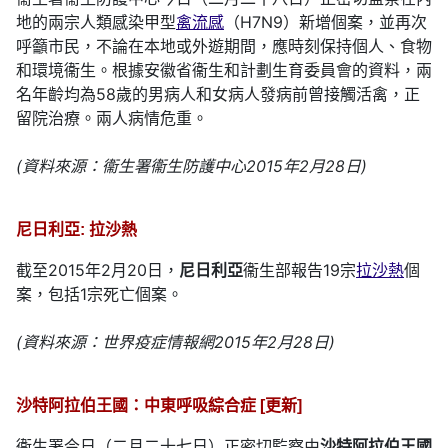
地的兩宗人類感染甲型
禽流感
（H7N9）新增個案，並再次
呼籲市民，不論在本地或外遊期間，應時刻保持個人、食物
和環境衞生。根據安徽省衞生和計劃生育委員會的資料，兩
名年齡均為58歲的男病人和女病人發病前曾接觸活禽，正
留院治療。兩人病情危重。
(資料來源：衞生署衞生防護中心2015年2月28日)
尼日利亞: 拉沙熱
截至2015年2月20日，
尼日利亞
衞生部報告19宗
拉沙熱
個
案，包括1宗死亡個案。
(資料來源：世界疫症情報網2015年2月28日)
沙特阿拉伯王國：中東呼吸綜合症 [更新]
衞生署今日（二月二十七日）正密切監察由
沙特阿拉伯王國