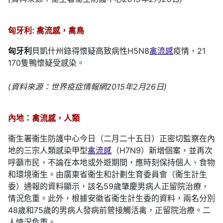
匈牙利: 禽流感，禽鳥
匈牙利
貝凱什州錄得懷疑高致病性H5N8
禽流感
疫情，21
170隻鴨懷疑受感染。
(資料來源：世界疫症情報網2015年2月26日)
內地：禽流感，人類
衞生署衞生防護中心今日（二月二十五日）正密切監察在內
地的三宗人類感染甲型
禽流感
（H7N9）新增個案，並再次
呼籲市民，不論在本地或外遊期間，應時刻保持個人、食物
和環境衞生。由廣東省衞生和計劃生育委員會（衞生計生
委）通報的資料顯示，該名59歲肇慶男病人正留院治療，
情況危重。此外，根據安徽省衞生計生委的資料，兩名分別
48歲和75歲的男病人發病前曾接觸活禽，正留院治療。二
人情況危重。