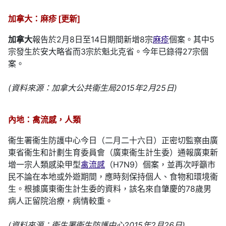
加拿大：麻疹 [更新]
加拿大
報告於2月8日至14日期間新增8宗
麻疹
個案。其中5
宗發生於安大略省而3宗於魁北克省。今年已錄得27宗個
案。
(資料來源：加拿大公共衞生局2015年2月25日)
內地：禽流感，人類
衞生署衞生防護中心今日（二月二十六日）正密切監察由廣
東省衞生和計劃生育委員會（廣東衞生計生委）通報廣東新
增一宗人類感染甲型
禽流感
（H7N9）個案，並再次呼籲市
民不論在本地或外遊期間，應時刻保持個人、食物和環境衞
生。根據廣東衞生計生委的資料，該名來自肇慶的78歲男
病人正留院治療，病情較重。
(資料來源：衞生署衞生防護中心2015年2月26日)