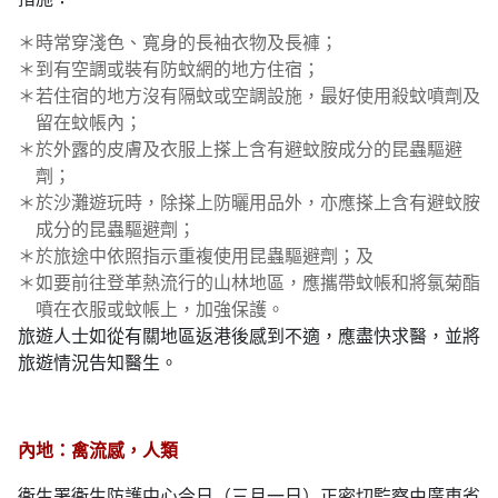
＊
時常穿淺色、寬身的長袖衣物及長褲；
＊
到有空調或裝有防蚊網的地方住宿；
＊
若住宿的地方沒有隔蚊或空調設施，最好使用殺蚊噴劑及
留在蚊帳內；
＊
於外露的皮膚及衣服上搽上含有避蚊胺成分的昆蟲驅避
劑；
＊
於沙灘遊玩時，除搽上防曬用品外，亦應搽上含有避蚊胺
成分的昆蟲驅避劑；
＊
於旅途中依照指示重複使用昆蟲驅避劑；及
＊
如要前往登革熱流行的山林地區，應攜帶蚊帳和將氯菊酯
噴在衣服或蚊帳上，加強保護。
旅遊人士如從有關地區返港後感到不適，應盡快求醫，並將
旅遊情況告知醫生。
內地：禽流感，人類
衞生署衞生防護中心今日（三月一日）正密切監察由廣東省