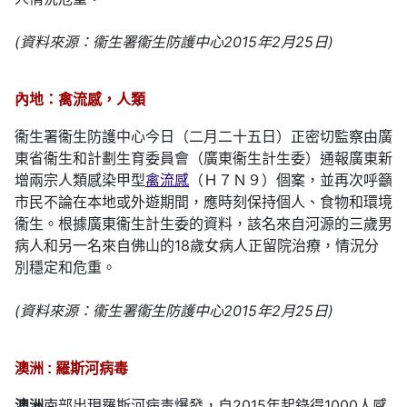
(資料來源：衞生署衞生防護中心2015年2月25日)
內地：禽流感，人類
衞生署衞生防護中心今日（二月二十五日）正密切監察由廣
東省衞生和計劃生育委員會（廣東衞生計生委）通報廣東新
增兩宗人類感染甲型
禽流感
（Ｈ７Ｎ９）個案，並再次呼籲
市民不論在本地或外遊期間，應時刻保持個人、食物和環境
衞生。根據廣東衞生計生委的資料，該名來自河源的三歲男
病人和另一名來自佛山的18歲女病人正留院治療，情況分
別穩定和危重。
(資料來源：衞生署衞生防護中心2015年2月25日)
澳洲 : 羅斯河病毒
澳洲
南部出現羅斯河病毒爆發，自2015年起錄得1000人感