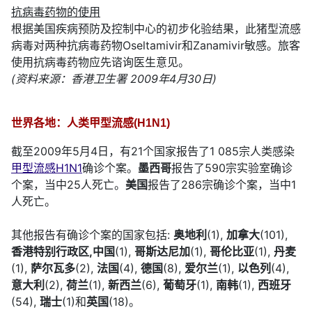
抗病毒药物的使用
根据美国疾病预防及控制中心的初步化验结果，此猪型流感
病毒对两种抗病毒药物Oseltamivir和Zanamivir敏感。旅客
使用抗病毒药物应先谘询医生意见。
(资料来源：香港卫生署 2009年4月30日)
世界各地：人类甲型流感(H1N1)
截至2009年5月4日，有21个国家报告了1 085宗人类感染
甲型流感H1N1
确诊个案。
墨西哥
报告了590宗实验室确诊
个案，当中25人死亡。
美国
报告了286宗确诊个案，当中1
人死亡。
其他报告有确诊个案的国家包括:
奥地利
(1),
加拿大
(101),
香港特别行政区,
中国
(1),
哥斯达尼加
(1),
哥伦比亚
(1),
丹麦
(1),
萨尔瓦多
(2),
法国
(4),
德国
(8),
爱尔兰
(1),
以色列
(4),
意大利
(2),
荷兰
(1),
新西兰
(6),
葡萄牙
(1),
南韩
(1),
西班牙
(54),
瑞士
(1)和
英国
(18)。