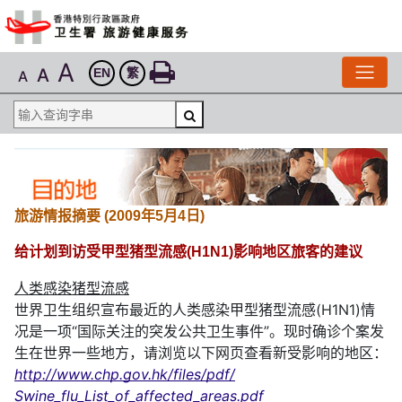
A
A
EN
繁
A
旅游情报摘要 (2009年5月4日)
给计划到访受甲型猪型流感(H1N1)影响地区旅客的建议
人类感染猪型流感
世界卫生组织宣布最近的人类感染甲型猪型流感(H1N1)情
况是一项“国际关注的突发公共卫生事件”。现时确诊个案发
生在世界一些地方，请浏览以下网页查看新受影响的地区：
http://www.chp.gov.hk/files/pdf/
Swine_flu_List_of_affected_areas.pdf