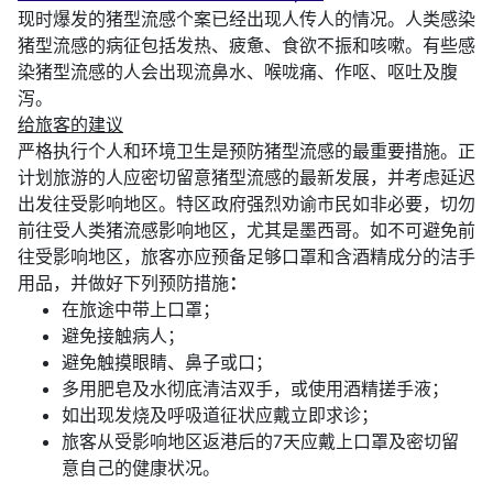
现时爆发的猪型流感个案已经出现人传人的情况。人类感染
猪型流感的病征包括发热、疲惫、食欲不振和咳嗽。有些感
染猪型流感的人会出现流鼻水、喉咙痛、作呕、呕吐及腹
泻。
给旅客的建议
严格执行个人和环境卫生是预防猪型流感的最重要措施。正
计划旅游的人应密切留意猪型流感的最新发展，并考虑延迟
出发往受影响地区。特区政府强烈劝谕市民如非必要，切勿
前往受人类猪流感影响地区，尤其是墨西哥。如不可避免前
往受影响地区，旅客亦应预备足够口罩和含酒精成分的洁手
用品，并做好下列预防措施
：
在旅途中带上口罩；
避免接触病人；
避免触摸眼睛、鼻子或口；
多用肥皂及水彻底清洁双手，或使用酒精搓手液；
如出现发烧及呼吸道征状应戴立即求诊；
旅客从受影响地区返港后的7天应戴上口罩及密切留
意自己的健康状况。