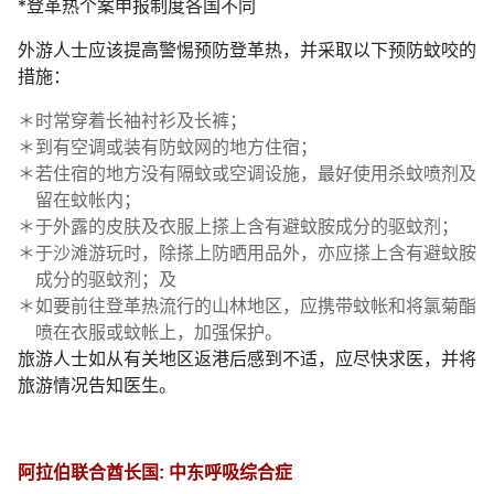
*登革热个案申报制度各国不同
外游人士应该提高警惕预防登革热，并采取以下预防蚊咬的
措施：
＊
时常穿着长袖衬衫及长裤；
＊
到有空调或装有防蚊网的地方住宿；
＊
若住宿的地方没有隔蚊或空调设施，最好使用杀蚊喷剂及
留在蚊帐内；
＊
于外露的皮肤及衣服上搽上含有避蚊胺成分的驱蚊剂；
＊
于沙滩游玩时，除搽上防晒用品外，亦应搽上含有避蚊胺
成分的驱蚊剂；及
＊
如要前往登革热流行的山林地区，应携带蚊帐和将氯菊酯
喷在衣服或蚊帐上，加强保护。
旅游人士如从有关地区返港后感到不适，应尽快求医，并将
旅游情况告知医生。
阿拉伯联合酋长国: 中东呼吸综合症