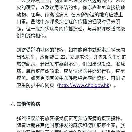
个人及环境卫生，例如避免进食未熟透的肉类、未去
皮的蔬果，以及饮用不洁的水。你亦应避免直接接触
动物、雀鸟、家禽或病人; 在人多挤迫的地方应戴上
口罩。虽然中东呼吸综合症的传播途径现时仍未明
确，但一般冠状病毒的传播途径，与其他呼吸道感染
例如流感相似。
到访受影响地区的旅客，如在旅途中或返港后14天内
出现病征，应佩戴口 罩，立即求诊，并告知医生你的
旅游纪录。若出发前感到不适，例如出现发烧、喉咙
痛、肌肉疼痛或咳嗽，应尽快求医并延迟行程，直至
痊愈。如需更多有关中东呼吸综合症的资料，可浏览
卫生防护中心网页（
http://www.chp.gov.hk
）。
其他传染病
强烈建议所有旅客接受疫苗可预防疾病的疫苗接种。
随着近期在其他国家爆发的麻疹和德国麻疹个案，旅