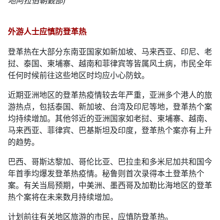
地阿拉伯朝觐部)
外游人士应慎防登革热
登革热在大部分东南亚国家如新加坡、马来西亚、印尼、老
挝、泰国、柬埔寨、越南和菲律宾等皆属风土病，市民全年
任何时候前往这些地区时均应小心防蚊。
近期亚洲地区的登革热疫情较去年严重，亚洲多个港人的旅
游热点，包括泰国、新加坡、台湾及印尼等地，登革热个案
均持续增加。其他邻近的亚洲国家如老挝、柬埔寨、越南、
马来西亚、菲律宾、巴基斯坦及印度，登革热个案亦有上升
的趋势。
巴西、哥斯达黎加、哥伦比亚、巴拉圭和多米尼加共和国今
年首季均爆发登革热疫情。秘鲁则首次录得本土登革热个
案。有关当局预期，中美洲、墨西哥及加勒比海地区的登革
热个案将在未来数月持续增加。
计划前往有关地区旅游的市民，应慎防登革热。