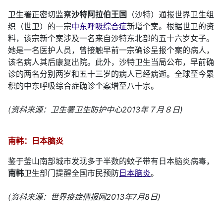
卫生署正密切监察
沙特阿拉伯王国
（沙特）通报世界卫生组
织（世卫）的一宗
中东呼吸综合症
新增个案。根据世卫的资
料，该宗新个案涉及一名来自沙特东北部的五十六岁女子。
她是一名医护人员，曾接触早前一宗确诊呈报个案的病人，
该名病人其后康复出院。此外，沙特卫生当局公布，早前确
诊的两名分别两岁和五十三岁的病人已经病逝。全球至今累
积的中东呼吸综合症确诊个案增至八十宗。
(资料来源：卫生署卫生防护中心2013年７月８日)
南韩：日本脑炎
鉴于釜山南部城市发现多于半数的蚊子带有日本脑炎病毒，
南韩
卫生部门提醒全国市民预防
日本脑炎
。
(资料来源：世界疫症情报网2013年7月8日)