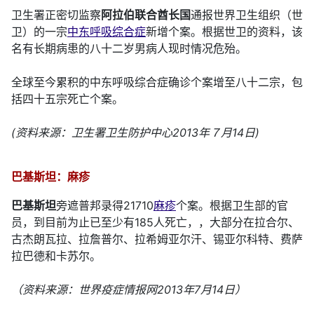
卫生署正密切监察
阿拉伯联合酋长国
通报世界卫生组织（世
卫）的一宗
中东呼吸综合症
新增个案。根据世卫的资料，该
名有长期病患的八十二岁男病人现时情况危殆。
全球至今累积的中东呼吸综合症确诊个案增至八十二宗，包
括四十五宗死亡个案。
(资料来源：卫生署卫生防护中心2013年７月14日)
巴基斯坦：麻疹
巴基斯坦
旁遮普邦录得21710
麻疹
个案。根据卫生部的官
员，到目前为止已至少有185人死亡，，大部分在拉合尔、
古杰朗瓦拉、拉詹普尔、拉希姆亚尔汗、锡亚尔科特、费萨
拉巴德和卡苏尔。
（资料来源：世界疫症情报网2013年7月14日）