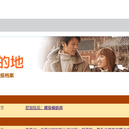
报档案
 至
尼加拉瓜：螺旋蝇蛆病